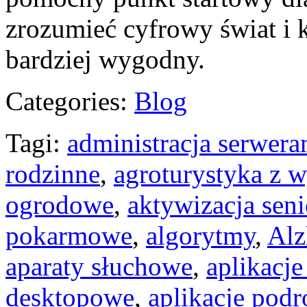
zrozumieć cyfrowy świat i k
bardziej wygodny.
Categories:
Blog
Tagi:
administracja serwera
rodzinne
,
agroturystyka z 
ogrodowe
,
aktywizacja seni
pokarmowe
,
algorytmy
,
Alz
aparaty słuchowe
,
aplikacje
desktopowe
,
aplikacje podr