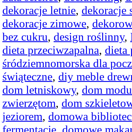
dekoracje letnie
,
dekoracje
dekoracje zimowe
,
dekorow
bez cukru
,
design roślinny
,
dieta przeciwzapalna
,
dieta
śródziemnomorska dla pocz
świąteczne
,
diy meble drew
dom letniskowy
,
dom modu
zwierzętom
,
dom szkieleto
jeziorem
,
domowa bibliotec
fermentacje
,
domowe maka