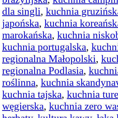
dla singli
,
kuchnia gruzińsk
japońska
,
kuchnia koreańsk
marokańska
,
kuchnia nisk
kuchnia portugalska
,
kuchn
regionalna Małopolski
,
kuc
regionalna Podlasia
,
kuchni
roślinna
,
kuchnia skandyna
kuchnia tajska
,
kuchnia tur
węgierska
,
kuchnia zero wa
herbaty
,
kultura kawy
,
łąka