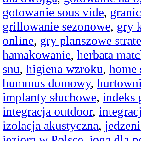
gotowanie sous vide
,
granic
grillowanie sezonowe
,
gry 
online
,
gry planszowe strat
hamakowanie
,
herbata mat
snu
,
higiena wzroku
,
home 
hummus domowy
,
hurtown
implanty słuchowe
,
indeks 
integracja outdoor
,
integrac
izolacja akustyczna
,
jedzeni
jeziora w Polsce
,
joga dla 