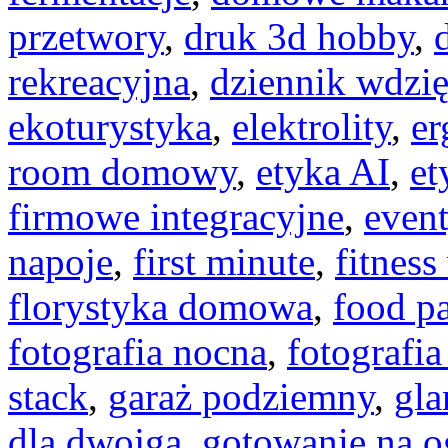
przetwory
,
druk 3d hobby
,
rekreacyjna
,
dziennik wdzię
ekoturystyka
,
elektrolity
,
er
room domowy
,
etyka AI
,
et
firmowe integracyjne
,
even
napoje
,
first minute
,
fitnes
florystyka domowa
,
food pa
fotografia nocna
,
fotografi
stack
,
garaż podziemny
,
gl
dla dwojga
,
gotowanie na o