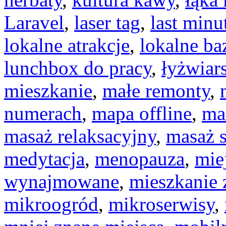
Laravel
,
laser tag
,
last minu
lokalne atrakcje
,
lokalne ba
lunchbox do pracy
,
łyżwiar
mieszkanie
,
małe remonty
,
numerach
,
mapa offline
,
ma
masaż relaksacyjny
,
masaż 
medytacja
,
menopauza
,
mie
wynajmowane
,
mieszkanie
mikroogród
,
mikroserwisy
,