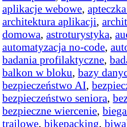
aplikacje webowe
,
apteczka
architektura aplikacji
,
archi
domowa
,
astroturystyka
,
au
automatyzacja no-code
,
aut
badania profilaktyczne
,
bad
balkon w bloku
,
bazy dany
bezpieczeństwo AI
,
bezpiec
bezpieczeństwo seniora
,
be
bezpieczne wiercenie
,
biega
trailowe
,
bikepacking
,
biwa